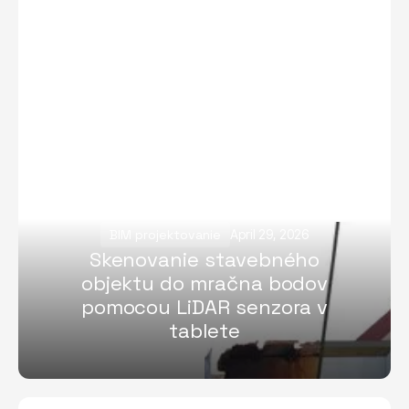
BIM projektovanie
April 29, 2026
Skenovanie stavebného
objektu do mračna bodov
pomocou LiDAR senzora v
tablete